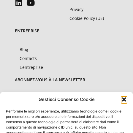
Privacy
Cookie Policy (UE)
ENTREPRISE
Blog
Contacts
L’entreprise
ABONNEZ-VOUS À LA NEWSLETTER
Gestisci Consenso Cookie
Per fornire le migliori esperienze, utilizziamo tecnologie come i cookie
Je déclare avoir lu et accepté les
conditions de
per memorizzare e/o accedere alle informazioni del dispositivo. Il
confidentialité
consenso a queste tecnologie ci permetterà di elaborare dati come il
comportamento di navigazione o ID unici su questo sito. Non
SOUSCRIRE
acconsentire o ritirare il consenso può influire negativamente su alcune