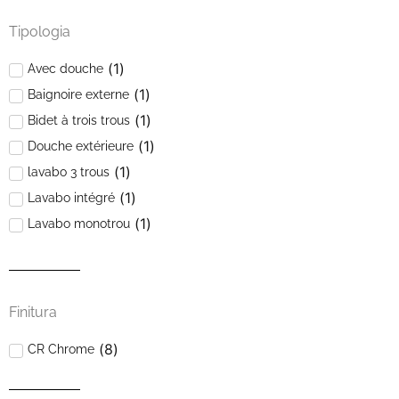
Tipologia
(
1
)
Avec douche
(
1
)
Baignoire externe
(
1
)
Bidet à trois trous
(
1
)
Douche extérieure
(
1
)
lavabo 3 trous
(
1
)
Lavabo intégré
(
1
)
Lavabo monotrou
(
1
)
Mono-trou bidet
(
1
)
Robinet intégré
Finitura
(
8
)
CR Chrome