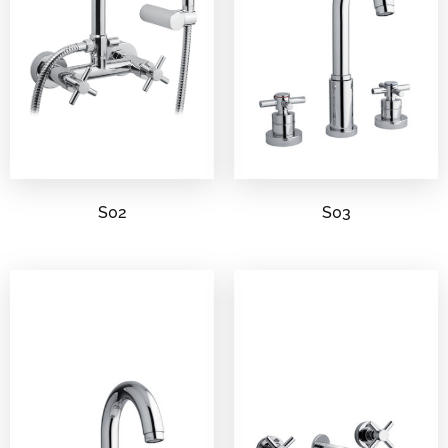
S03
S02