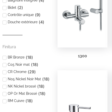
(
4
)
Baignoire intégrée
(
2
)
Bidet
(
9
)
Contrôle unique
(
4
)
Douche extérieure
(
8
)
Douche intégrée
(
2
)
Inverseur automatique
Inverseur en
(
2
)
Finitura
céramique
Lavabo avec bec sur
(
1
)
1300
plan
(
18
)
BR Bronze
(
1
)
Lavabo intégré
(
18
)
C05 Noir mat
Mitigeur de lavabo sur
(
1
)
(
29
)
CR Chrome
colonne
(
18
)
N05 Nickel Noir Mat
(
18
)
NK Nickel brossé
(
18
)
OP Or Mat Brossé
(
18
)
RM Cuivre