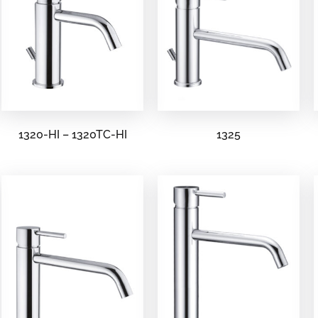
1320-HI – 1320TC-HI
1325