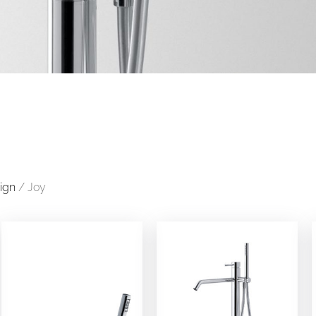
ign
/ Joy