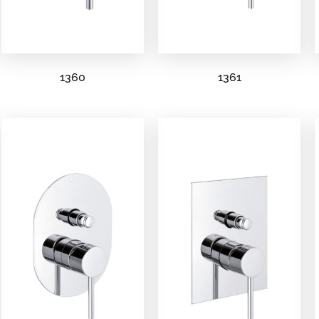
1360
1361