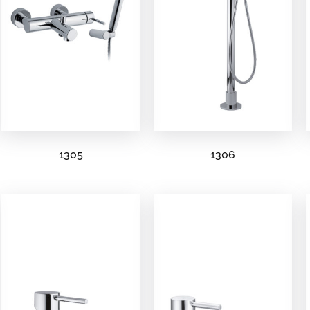
1305
1306