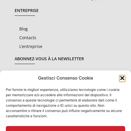
ENTREPRISE
Blog
Contacts
L’entreprise
ABONNEZ-VOUS À LA NEWSLETTER
Gestisci Consenso Cookie
Per fornire le migliori esperienze, utilizziamo tecnologie come i cookie
Je déclare avoir lu et accepté les
conditions de
per memorizzare e/o accedere alle informazioni del dispositivo. Il
confidentialité
consenso a queste tecnologie ci permetterà di elaborare dati come il
comportamento di navigazione o ID unici su questo sito. Non
SOUSCRIRE
acconsentire o ritirare il consenso può influire negativamente su alcune
caratteristiche e funzioni.