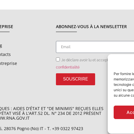
EPRISE
ABONNEZ-VOUS À LA NEWSLETTER
g
tacts
Je déclare avoir lu et accepté les
condition
ntreprise
confidentialité
Per fornire 
SOUSCRIRE
memorizzare 
tecnologie c
unici su que
su alcune ca
ES : AIDES D'ÉTAT ET "DE MINIMIS" REÇUES ELLES
Ac
AT VISÉ À L'ART.52 DL. N° 234 DE 2012 PRÉSENT
WW.RNA.GOV.IT​
 5, 28076 Pogno (No) IT - T. +39 0322 97423