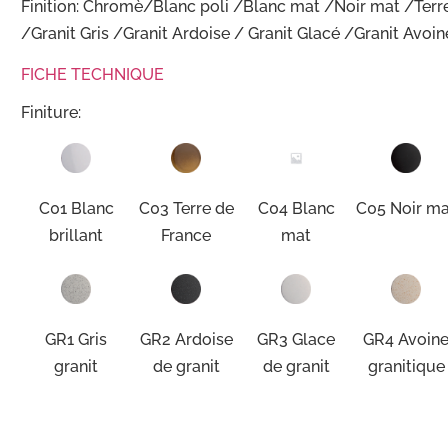
Finition: Chromè/Blanc poli /Blanc mat /Noir mat /Ter
/Granit Gris /Granit Ardoise / Granit Glacé /Granit Avoin
FICHE TECHNIQUE
Finiture:
C01 Blanc
C03 Terre de
C04 Blanc
C05 Noir ma
brillant
France
mat
GR1 Gris
GR2 Ardoise
GR3 Glace
GR4 Avoin
granit
de granit
de granit
granitique