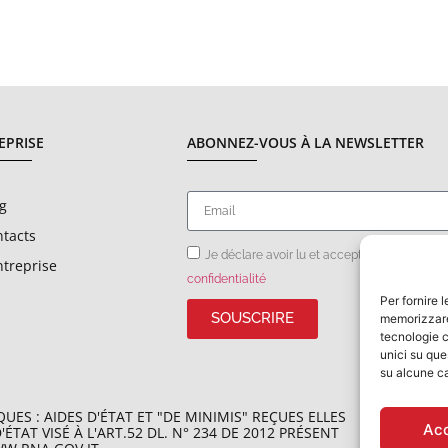
EPRISE
ABONNEZ-VOUS À LA NEWSLETTER
g
tacts
Je déclare avoir lu et accepté les
condition
ntreprise
confidentialité
Per fornire 
SOUSCRIRE
memorizzare 
tecnologie c
unici su que
su alcune ca
ES : AIDES D'ÉTAT ET "DE MINIMIS" REÇUES ELLES
Ac
AT VISÉ À L'ART.52 DL. N° 234 DE 2012 PRÉSENT