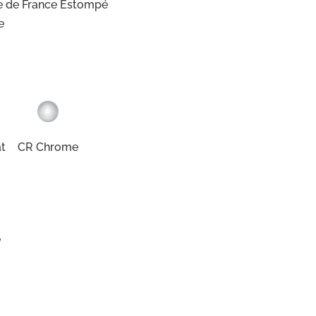
re de France Estompé
e
t
CR Chrome
e