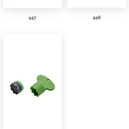
448
447