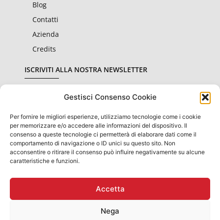
Blog
Contatti
Azienda
Credits
ISCRIVITI ALLA NOSTRA NEWSLETTER
Gestisci Consenso Cookie
Per fornire le migliori esperienze, utilizziamo tecnologie come i cookie
Dichiaro di aver letto e accettato le condizioni sulla
privacy
per memorizzare e/o accedere alle informazioni del dispositivo. Il
consenso a queste tecnologie ci permetterà di elaborare dati come il
comportamento di navigazione o ID unici su questo sito. Non
Invia
acconsentire o ritirare il consenso può influire negativamente su alcune
caratteristiche e funzioni.
Accetta
OBBLIGHI INFORMATIVI PER LE EROGAZIONI PUBBLICHE: GLI
AIUTI DI STATO E GLI AIUTI "DE MINIMIS" RICEVUTI
SONO CONTENUTI NEL REGISTRO NAZIONALE DEGLI AIUTI DI
Nega
STATO DI
CUI ALL'ART.52 DL. N. 234 DEL 2012