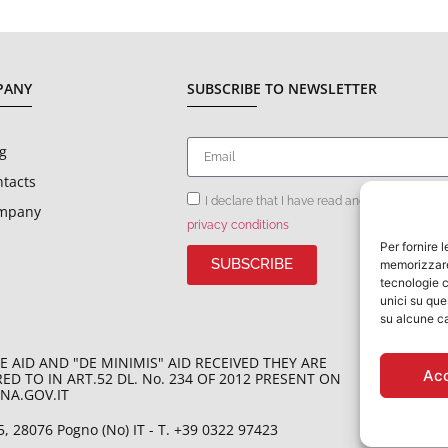
PANY
SUBSCRIBE TO NEWSLETTER
g
tacts
I declare that I have read and accepted the
mpany
privacy conditions
Per fornire 
SUBSCRIBE
memorizzare 
tecnologie c
unici su que
su alcune ca
 AID AND "DE MINIMIS" AID RECEIVED THEY ARE
Ac
D TO IN ART.52 DL. No. 234 OF 2012 PRESENT ON
A.GOV.IT​
 5, 28076 Pogno (No) IT - T. +39 0322 97423