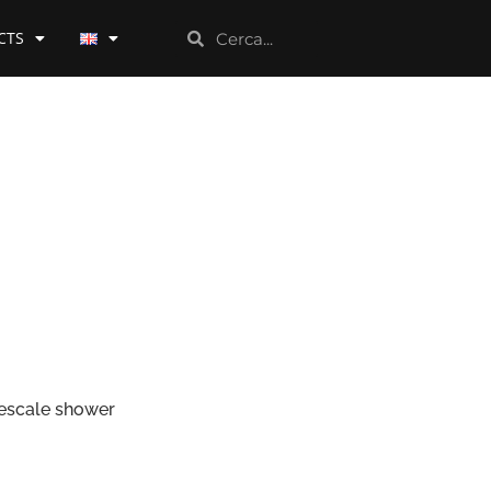
CTS
mescale shower