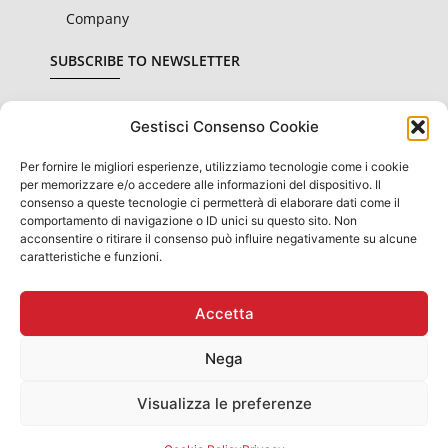
Company
SUBSCRIBE TO NEWSLETTER
Gestisci Consenso Cookie
Per fornire le migliori esperienze, utilizziamo tecnologie come i cookie
I declare that I have read and accepted the
privacy
per memorizzare e/o accedere alle informazioni del dispositivo. Il
conditions
consenso a queste tecnologie ci permetterà di elaborare dati come il
comportamento di navigazione o ID unici su questo sito. Non
SUBSCRIBE
acconsentire o ritirare il consenso può influire negativamente su alcune
caratteristiche e funzioni.
Accetta
INFORMATION OBLIGATIONS FOR PUBLIC PROVISIONS:
STATE AID AND "DE MINIMIS" AID RECEIVED THEY ARE
Nega
CONTAINED IN THE NATIONAL REGISTER OF STATE AID
REFERRED TO IN ART.52 DL. No. 234 OF 2012 PRESENT ON
THE WEBSITE WWW.RNA.GOV.IT​
Visualizza le preferenze
Rubinetteria Gaboli Luigi & C. Snc - Via G. Garibaldi, 5, 28076
Pogno (No) IT - T. +39 0322 97423