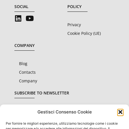
SOCIAL
POLICY
Privacy
Cookie Policy (UE)
COMPANY
Blog
Contacts
Company
SUBSCRIBE TO NEWSLETTER
Gestisci Consenso Cookie
Per fornire le migliori esperienze, utilizziamo tecnologie come i cookie
I declare that I have read and accepted the
privacy
per memorizzare e/o accedere alle informazioni del dispositivo. Il