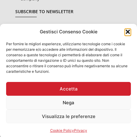
SUBSCRIBE TO NEWSLETTER
Gestisci Consenso Cookie
Per fornire le migliori esperienze, utilizziamo tecnologie come i cookie
I declare that I have read and accepted the
privacy
per memorizzare e/o accedere alle informazioni del dispositivo. Il
conditions
consenso a queste tecnologie ci permetterà di elaborare dati come il
comportamento di navigazione o ID unici su questo sito. Non
SUBSCRIBE
acconsentire o ritirare il consenso può influire negativamente su alcune
caratteristiche e funzioni.
Accetta
INFORMATION OBLIGATIONS FOR PUBLIC PROVISIONS:
STATE AID AND "DE MINIMIS" AID RECEIVED THEY ARE
Nega
CONTAINED IN THE NATIONAL REGISTER OF STATE AID
REFERRED TO IN ART.52 DL. No. 234 OF 2012 PRESENT ON
THE WEBSITE WWW.RNA.GOV.IT​
Visualizza le preferenze
Rubinetteria Gaboli Luigi & C. Snc - Via G. Garibaldi, 5, 28076
Pogno (No) IT - T. +39 0322 97423
Cookie Policy
Privacy