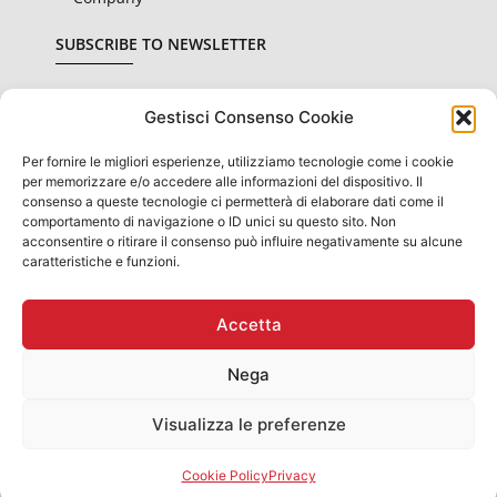
SUBSCRIBE TO NEWSLETTER
Gestisci Consenso Cookie
Per fornire le migliori esperienze, utilizziamo tecnologie come i cookie
I declare that I have read and accepted the
privacy
per memorizzare e/o accedere alle informazioni del dispositivo. Il
conditions
consenso a queste tecnologie ci permetterà di elaborare dati come il
comportamento di navigazione o ID unici su questo sito. Non
SUBSCRIBE
acconsentire o ritirare il consenso può influire negativamente su alcune
caratteristiche e funzioni.
Accetta
INFORMATION OBLIGATIONS FOR PUBLIC PROVISIONS:
STATE AID AND "DE MINIMIS" AID RECEIVED THEY ARE
Nega
CONTAINED IN THE NATIONAL REGISTER OF STATE AID
REFERRED TO IN ART.52 DL. No. 234 OF 2012 PRESENT ON
THE WEBSITE WWW.RNA.GOV.IT​
Visualizza le preferenze
Rubinetteria Gaboli Luigi & C. Snc - Via G. Garibaldi, 5, 28076
Pogno (No) IT - T. +39 0322 97423
Cookie Policy
Privacy