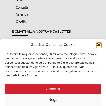
Blog
Contatti
Azienda
Credits
ISCRIVITI ALLA NOSTRA NEWSLETTER
Gestisci Consenso Cookie
Per fornire le migliori esperienze, utilizziamo tecnologie come i cookie
Dichiaro di aver letto e accettato le condizioni sulla
privacy
per memorizzare e/o accedere alle informazioni del dispositivo. Il
consenso a queste tecnologie ci permetterà di elaborare dati come il
comportamento di navigazione o ID unici su questo sito. Non
Invia
acconsentire o ritirare il consenso può influire negativamente su alcune
caratteristiche e funzioni.
Accetta
OBBLIGHI INFORMATIVI PER LE EROGAZIONI PUBBLICHE: GLI
AIUTI DI STATO E GLI AIUTI "DE MINIMIS" RICEVUTI
SONO CONTENUTI NEL REGISTRO NAZIONALE DEGLI AIUTI DI
Nega
STATO DI
CUI ALL'ART.52 DL. N. 234 DEL 2012
PRESENTI SUL SITO WWW.RNA.GOV.IT