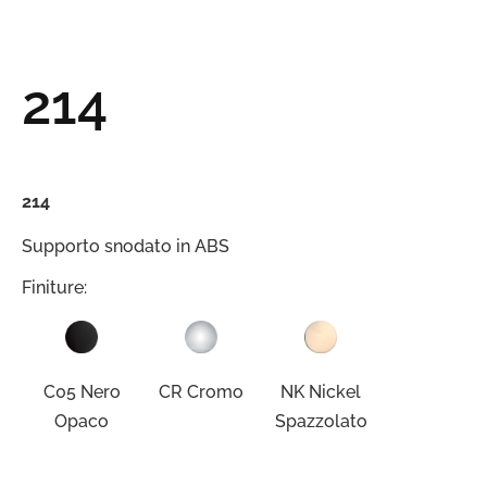
214
214
Supporto snodato in ABS
Finiture:
C05 Nero
CR Cromo
NK Nickel
Opaco
Spazzolato