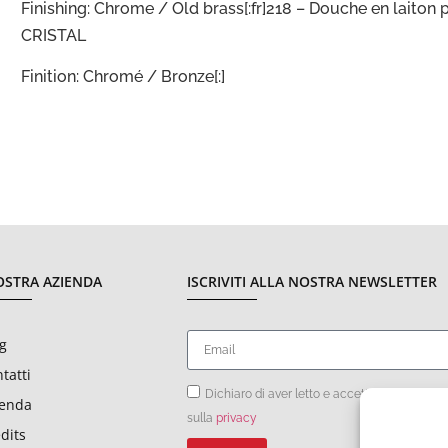
Finishing: Chrome / Old brass[:fr]218 – Douche en laiton 
CRISTAL
Finition: Chromé / Bronze[:]
OSTRA AZIENDA
ISCRIVITI ALLA NOSTRA NEWSLETTER
g
tatti
Dichiaro di aver letto e accettato le condizi
ienda
sulla
privacy
dits