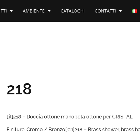
TTI
AMBIENTE
CATALOGHI
CONTATTI
218
[:it]218 – Doccia ottone manopola ottone per CRISTAL
Finiture: Cromo / Bronzo[:en]218 – Brass shower, brass h