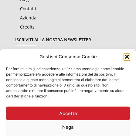
Contatti
Azienda
Credits
ISCRIVITI ALLA NOSTRA NEWSLETTER
Gestisci Consenso Cookie
Per fornire le migliori esperienze, utilizziamo tecnologie come i cookie
Dichiaro di aver letto e accettato le condizioni sulla
privacy
per memorizzare e/o accedere alle informazioni del dispositivo. Il
consenso a queste tecnologie ci permetterà di elaborare dati come il
comportamento di navigazione o ID unici su questo sito. Non
Invia
acconsentire o ritirare il consenso può influire negativamente su alcune
caratteristiche e funzioni.
Accetta
OBBLIGHI INFORMATIVI PER LE EROGAZIONI PUBBLICHE: GLI
AIUTI DI STATO E GLI AIUTI "DE MINIMIS" RICEVUTI
SONO CONTENUTI NEL REGISTRO NAZIONALE DEGLI AIUTI DI
Nega
STATO DI
CUI ALL'ART.52 DL. N. 234 DEL 2012
PRESENTI SUL SITO WWW.RNA.GOV.IT