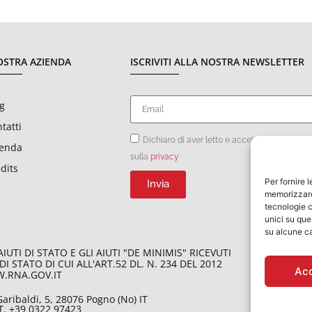
OSTRA AZIENDA
ISCRIVITI ALLA NOSTRA NEWSLETTER
g
tatti
Dichiaro di aver letto e accettato le condizi
ienda
sulla
privacy
dits
Per fornire 
Invia
memorizzare 
tecnologie c
unici su que
su alcune ca
UTI DI STATO E GLI AIUTI "DE MINIMIS" RICEVUTI
DI STATO DI
CUI ALL'ART.52 DL. N. 234 DEL 2012
Ac
W.RNA.GOV.IT
Garibaldi, 5, 28076 Pogno (No) IT
 T. +39 0322 97423