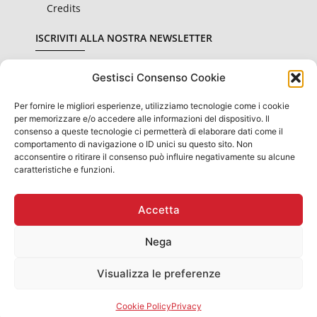
Credits
ISCRIVITI ALLA NOSTRA NEWSLETTER
Gestisci Consenso Cookie
Per fornire le migliori esperienze, utilizziamo tecnologie come i cookie
Dichiaro di aver letto e accettato le condizioni sulla
privacy
per memorizzare e/o accedere alle informazioni del dispositivo. Il
consenso a queste tecnologie ci permetterà di elaborare dati come il
comportamento di navigazione o ID unici su questo sito. Non
Invia
acconsentire o ritirare il consenso può influire negativamente su alcune
caratteristiche e funzioni.
Accetta
OBBLIGHI INFORMATIVI PER LE EROGAZIONI PUBBLICHE: GLI
AIUTI DI STATO E GLI AIUTI "DE MINIMIS" RICEVUTI
SONO CONTENUTI NEL REGISTRO NAZIONALE DEGLI AIUTI DI
Nega
STATO DI
CUI ALL'ART.52 DL. N. 234 DEL 2012
PRESENTI SUL SITO WWW.RNA.GOV.IT
Visualizza le preferenze
Rubinetteria Gaboli Luigi & C. Snc - Via G. Garibaldi, 5, 28076
Pogno (No) IT
Partita IVA: IT01429130030 - T. +39 0322 97423
Cookie Policy
Privacy