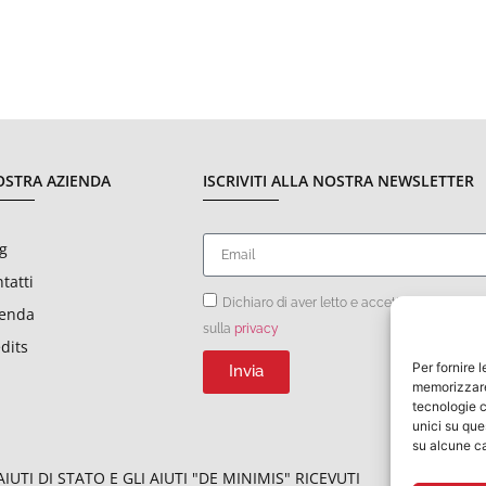
OSTRA AZIENDA
ISCRIVITI ALLA NOSTRA NEWSLETTER
g
tatti
Dichiaro di aver letto e accettato le condizi
ienda
sulla
privacy
dits
Per fornire 
Invia
memorizzare 
tecnologie c
unici su que
su alcune ca
UTI DI STATO E GLI AIUTI "DE MINIMIS" RICEVUTI