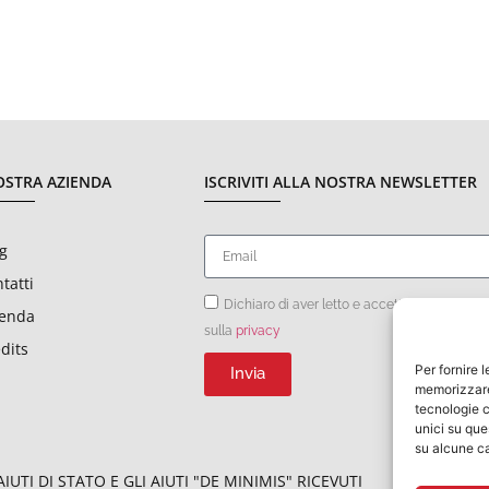
OSTRA AZIENDA
ISCRIVITI ALLA NOSTRA NEWSLETTER
g
tatti
Dichiaro di aver letto e accettato le condizi
ienda
sulla
privacy
dits
Per fornire 
Invia
memorizzare 
tecnologie c
unici su que
su alcune ca
UTI DI STATO E GLI AIUTI "DE MINIMIS" RICEVUTI