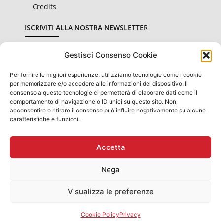
Credits
ISCRIVITI ALLA NOSTRA NEWSLETTER
Gestisci Consenso Cookie
Per fornire le migliori esperienze, utilizziamo tecnologie come i cookie
Dichiaro di aver letto e accettato le condizioni sulla
privacy
per memorizzare e/o accedere alle informazioni del dispositivo. Il
consenso a queste tecnologie ci permetterà di elaborare dati come il
comportamento di navigazione o ID unici su questo sito. Non
Invia
acconsentire o ritirare il consenso può influire negativamente su alcune
caratteristiche e funzioni.
Accetta
OBBLIGHI INFORMATIVI PER LE EROGAZIONI PUBBLICHE: GLI
AIUTI DI STATO E GLI AIUTI "DE MINIMIS" RICEVUTI
SONO CONTENUTI NEL REGISTRO NAZIONALE DEGLI AIUTI DI
Nega
STATO DI
CUI ALL'ART.52 DL. N. 234 DEL 2012
PRESENTI SUL SITO WWW.RNA.GOV.IT
Visualizza le preferenze
Rubinetteria Gaboli Luigi & C. Snc - Via G. Garibaldi, 5, 28076
Pogno (No) IT
Partita IVA: IT01429130030 - T. +39 0322 97423
Cookie Policy
Privacy