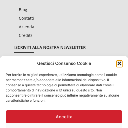
Blog
Contatti
Azienda
Credits
ISCRIVITI ALLA NOSTRA NEWSLETTER
Gestisci Consenso Cookie
Per fornire le migliori esperienze, utilizziamo tecnologie come i cookie
Dichiaro di aver letto e accettato le condizioni sulla
privacy
per memorizzare e/o accedere alle informazioni del dispositivo. Il
consenso a queste tecnologie ci permetterà di elaborare dati come il
comportamento di navigazione o ID unici su questo sito. Non
Invia
acconsentire o ritirare il consenso può influire negativamente su alcune
caratteristiche e funzioni.
Accetta
OBBLIGHI INFORMATIVI PER LE EROGAZIONI PUBBLICHE: GLI
AIUTI DI STATO E GLI AIUTI "DE MINIMIS" RICEVUTI
SONO CONTENUTI NEL REGISTRO NAZIONALE DEGLI AIUTI DI