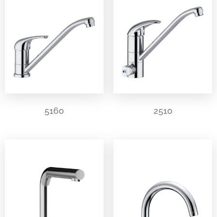
5160
2510