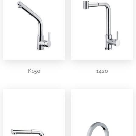
K150
1420