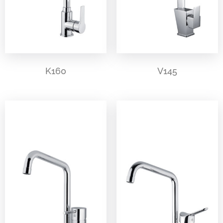
K160
V145