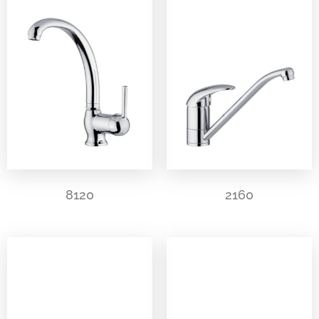
8120
2160