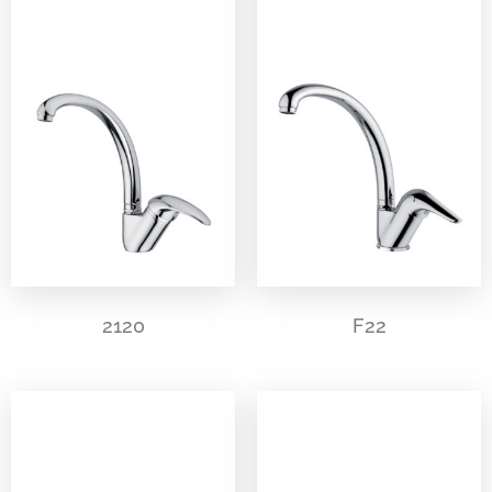
2120
F22