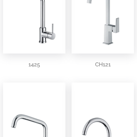
1425
CH121