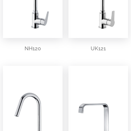
NH120
UK121