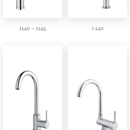
1140 – 1145
i-140